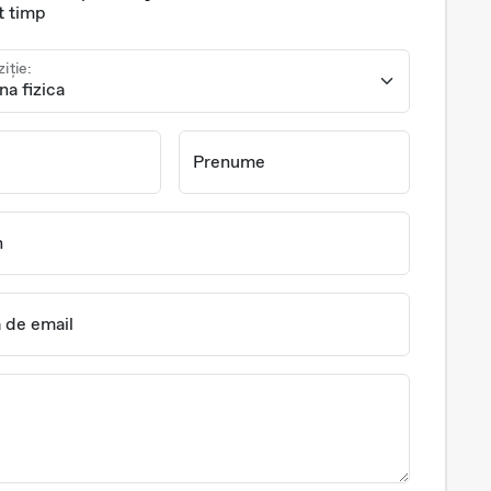
t timp
ziție:
Prenume
n
 de email