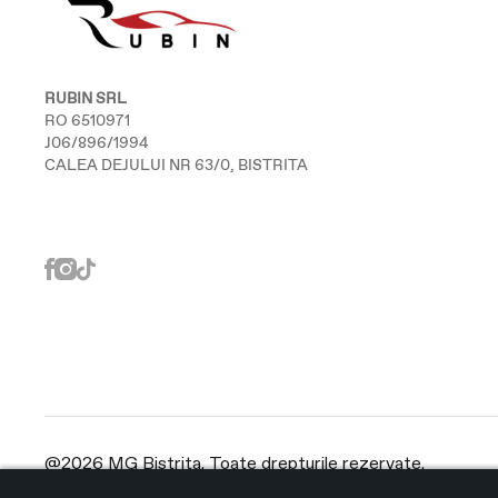
RUBIN SRL
RO 6510971
J06/896/1994
CALEA DEJULUI NR 63/0, BISTRITA
@2026 MG Bistrita. Toate drepturile rezervate.
Platformă dezvoltată de Workleto.