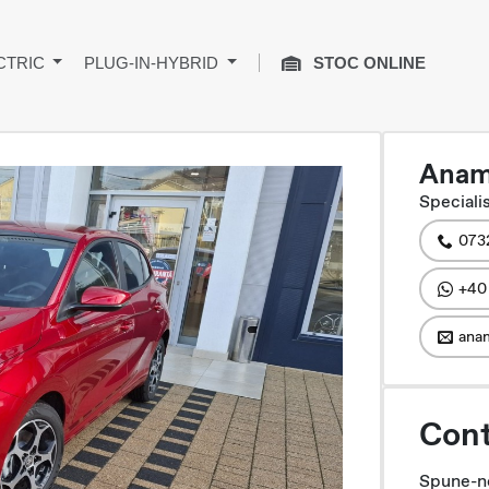
CTRIC
PLUG-IN-HYBRID
STOC ONLINE
Anam
Specialis
073
+40
anam
Cont
Spune-ne