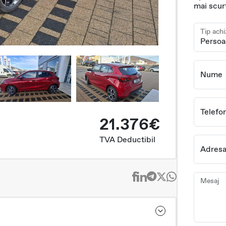
mai scur
Tip achi
Nume
Telefo
21.376€
TVA Deductibil
Adresa
Mesaj