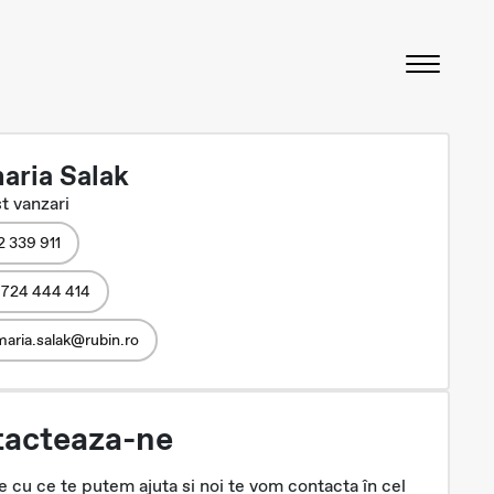
aria Salak
t vanzari
2 339 911
 724 444 414
aria.salak@rubin.ro
acteaza-ne
 cu ce te putem ajuta si noi te vom contacta în cel