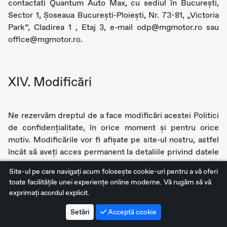
contactati Quantum Auto Max, cu sediul în Bucureşti,
Sector 1, Șoseaua București-Ploiești, Nr. 73-81, „Victoria
Park”, Cladirea 1 , Etaj 3, e-mail odp@mgmotor.ro sau
office@mgmotor.ro.
XIV. Modificări
Ne rezervăm dreptul de a face modificări acestei Politici
de confidenţialitate, în orice moment și pentru orice
motiv. Modificările vor fi afișate pe site-ul nostru, astfel
încât să aveți acces permanent la detaliile privind datele
pe care le colectăm, la modul în care și în ce condiții
Site-ul pe care navigați acum foloseşte cookie-uri pentru a vă oferi
sunt folosite. Orice modificare materială sau de altă
toate facilitățile unei experiențe online moderne. Vă rugăm să vă
natură va intra în vigoare în termen de 15 (cincisprezece)
exprimați acordul explicit.
zile de la data publicării pe site şi ne rezervăm dreptul
de a vă informa în mod corepunzător prin orice mijloc de
Setări
Acceptă cookie
comunicare. Vă încurajăm să verificați periodic Politica