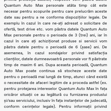
Quantum Auto Max personale atâta timp cât este
necesar pentru scopurile pentru care prelucrăm aceste
date sau pentru a ne conforma dispozițiilor legale. De
exemplu în cazul în care ne-ați adresat o solicitare de
ofertă, test drive etc. vom păstra datele Quantum Auto
Max personale pentru o perioada de 3 (trei) ani, iar în
cazul în care ați achiziționat produse si servicii vom
păstra datele pentru o perioadă de 6 (șase) ani. De
asemenea, în cazul sondajelor privind satisfacția
clienților, datele dumneavoastră personale vor fi păstrate
timp de maxim 6 ani. Dupa aceasta perioadă, Quantum
Auto Max poate continua să stocheze aceste date
pentru o perioadă mai lungă de timp, atunci când există
o necessitate de afaceri legitim de a proceda astfel (ex.
pentru protejarea intereselor Quantum Auto Max în fața
oricăror situații ce au legătură cu furnizarea produslui
și/sau serviciului, inclusiv în fața instanțelor de judecată,
conform cerințelor legale). Pentru informații privind