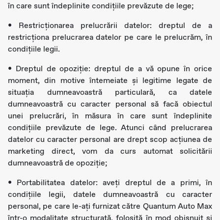
în care sunt îndeplinite condițiile prevăzute de lege;
• Restricţionarea prelucrării datelor: dreptul de a
restricţiona prelucrarea datelor pe care le prelucrăm, în
condițiile legii.
• Dreptul de opoziție: dreptul de a vă opune în orice
moment, din motive întemeiate și legitime legate de
situația dumneavoastră particulară, ca datele
dumneavoastră cu caracter personal să facă obiectul
unei prelucrări, în măsura în care sunt îndeplinite
condițiile prevăzute de lege. Atunci când prelucrarea
datelor cu caracter personal are drept scop acțiunea de
marketing direct, vom da curs automat solicitării
dumneavoastră de opoziție;
• Portabilitatea datelor: aveţi dreptul de a primi, în
condițiile legii, datele dumneavoastră cu caracter
personal, pe care le-ați furnizat către Quantum Auto Max
într-o modalitate structurată, folosită în mod obișnuit și