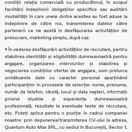
condiții relația comercială cu producătorul, în scopul
facilitării îndeplinirii obligațiilor specifice sau auditării
modalității în care unele dintre acestea au fost aduse la
îndeplinire de către noi, transmiterea datelor către
partenerii ce ne asistă în desfășurarea activităților de
prelucrare, marketing simplu, după caz.
• În vederea desfășurării activităților de recrutare, pentru
stabilirea identității și eligibilității dumneavoastră pentru
angajare, organizarea interviurilor și stabilirea și
negocierea condițiilor ofertei de angajare, vom prelucra
următoarele date cu caracter personal aparținând
participanţilor în procesele de selecţie: nume, prenume,
număr de telefon, vârstă, locul și data nașteri, informații
privind studiile și experiența dumneavoastră
profesională, rezultate la eventuale teste de recrutare,
etc. Puteți aplica pentru o poziție în cadrul companiei
noastre: prin depunerea/transmiterea CV-ului la adresa,
Quantum Auto Max SRL, cu sediul în Bucureşti, Sector 1,