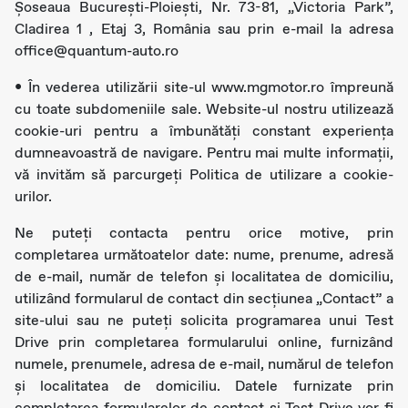
Șoseaua București-Ploiești, Nr. 73-81, „Victoria Park”,
Cladirea 1 , Etaj 3, România sau prin e-mail la adresa
office@quantum-auto.ro
• În vederea utilizării site-ul www.mgmotor.ro împreună
cu toate subdomeniile sale. Website-ul nostru utilizează
cookie-uri pentru a îmbunătăți constant experiența
dumneavoastră de navigare. Pentru mai multe informații,
vă invităm să parcurgeți Politica de utilizare a cookie-
urilor.
Ne puteţi contacta pentru orice motive, prin
completarea următoatelor date: nume, prenume, adresă
de e-mail, număr de telefon și localitatea de domiciliu,
utilizând formularul de contact din secțiunea „Contact” a
site-ului sau ne puteţi solicita programarea unui Test
Drive prin completarea formularului online, furnizând
numele, prenumele, adresa de e-mail, numărul de telefon
și localitatea de domiciliu. Datele furnizate prin
completarea formularelor de contact și Test Drive vor fi