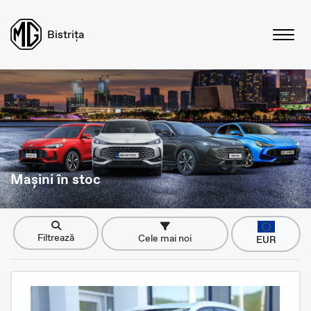
Bistrița
Mașini în stoc
Filtrează
Cele mai noi
EUR