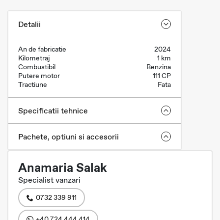
Detalii
An de fabricatie
2024
Kilometraj
1 km
Combustibil
Benzina
Putere motor
111 CP
Tractiune
Fata
Specificatii tehnice
Pachete, optiuni si accesorii
Anamaria Salak
Specialist vanzari
0732 339 911
+40 724 444 414