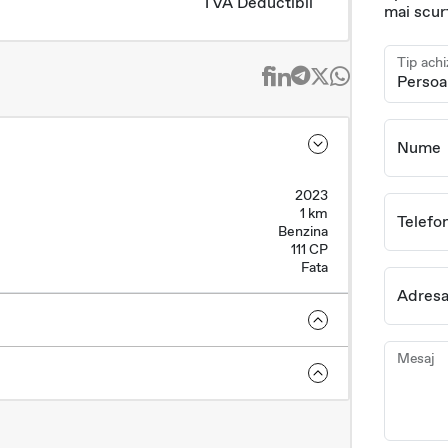
TVA Deductibil
mai scur
Tip achi
Nume
2023
1 km
Telefo
Benzina
111 CP
Fata
Adresa
Mesaj