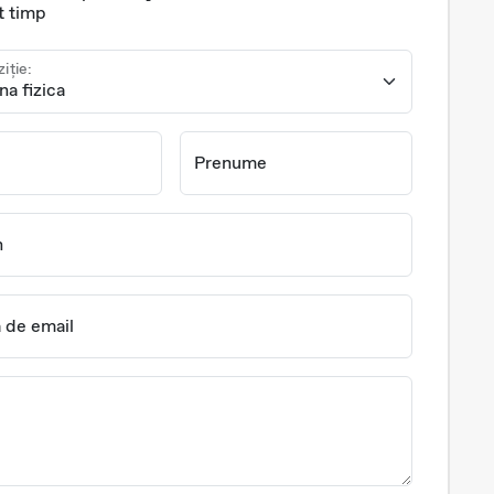
t timp
ziție:
Prenume
n
 de email