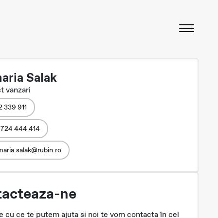
aria Salak
t vanzari
2 339 911
 724 444 414
aria.salak@rubin.ro
acteaza-ne
 cu ce te putem ajuta si noi te vom contacta în cel