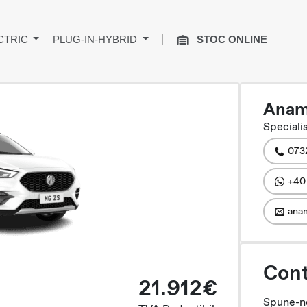
CTRIC
PLUG-IN-HYBRID
STOC ONLINE
Anam
Specialis
073
+40
anam
Cont
21.912€
Spune-ne