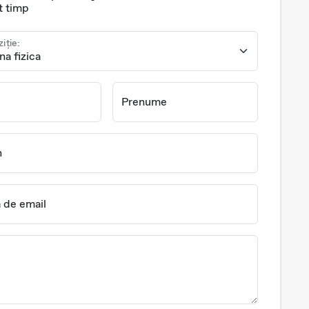
t timp
ziție:
Prenume
n
 de email