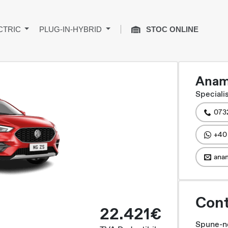
CTRIC
PLUG-IN-HYBRID
STOC ONLINE
Anam
Specialis
073
+40
anam
Cont
22.421€
Spune-ne