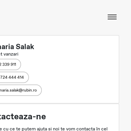
aria Salak
t vanzari
2 339 911
 724 444 414
aria.salak@rubin.ro
acteaza-ne
 cu ce te putem ajuta si noi te vom contacta în cel