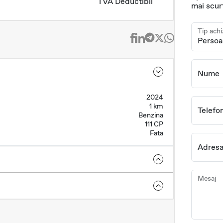
TVA Deductibil
mai scur
Tip achi
Nume
2024
1 km
Telefo
Benzina
111 CP
Fata
Adresa
Mesaj