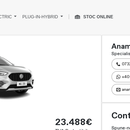
CTRIC
PLUG-IN-HYBRID
STOC ONLINE
Anam
Specialis
073
+40
anam
Cont
23.488€
Spune-ne