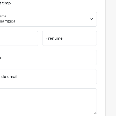
t timp
ziție:
Prenume
n
 de email