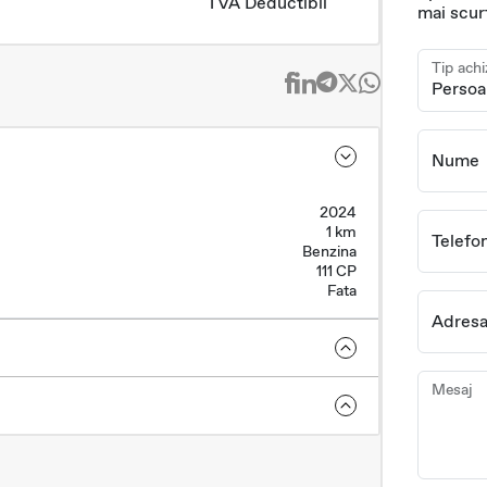
TVA Deductibil
mai scur
Tip achi
Nume
2024
1 km
Telefo
Benzina
111 CP
Fata
Adresa
Mesaj