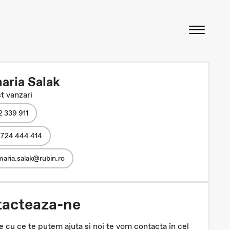
aria Salak
t vanzari
2 339 911
 724 444 414
aria.salak@rubin.ro
acteaza-ne
 cu ce te putem ajuta si noi te vom contacta în cel