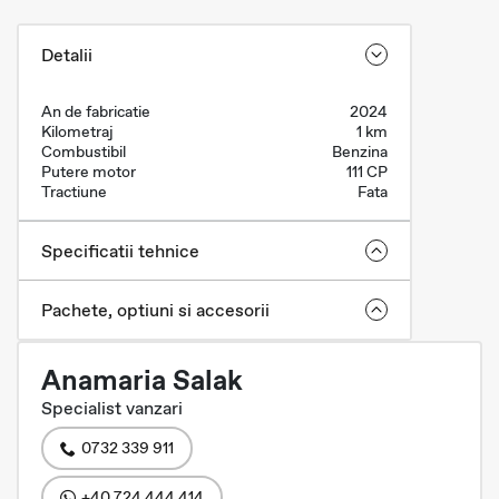
Detalii
An de fabricatie
2024
Kilometraj
1 km
Combustibil
Benzina
Putere motor
111 CP
Tractiune
Fata
Specificatii tehnice
Pachete, optiuni si accesorii
Anamaria Salak
Specialist vanzari
0732 339 911
+40 724 444 414