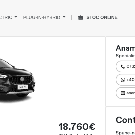
CTRIC
PLUG-IN-HYBRID
STOC ONLINE
Anam
Specialis
073
+40
anam
Cont
18.760€
Spune-ne