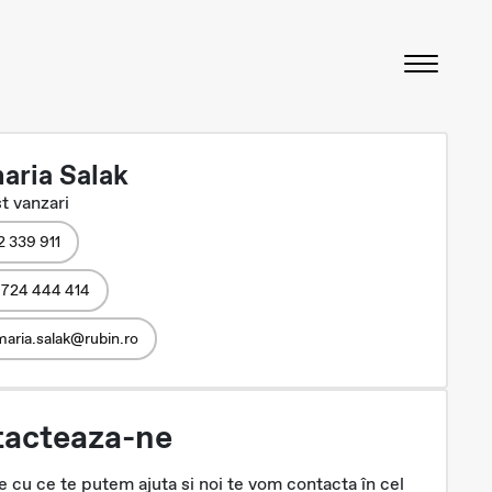
aria Salak
t vanzari
2 339 911
 724 444 414
aria.salak@rubin.ro
acteaza-ne
 cu ce te putem ajuta si noi te vom contacta în cel