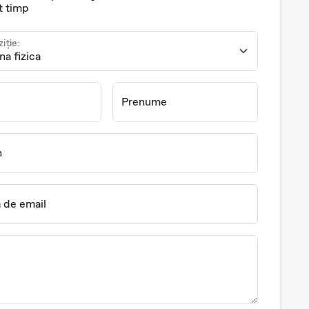
t timp
ziție:
Prenume
n
 de email