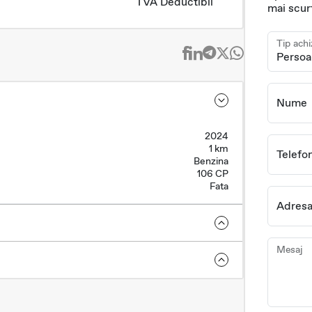
TVA Deductibil
mai scur
Tip achi
Nume
2024
1 km
Telefo
Benzina
106 CP
Fata
Adresa
Mesaj