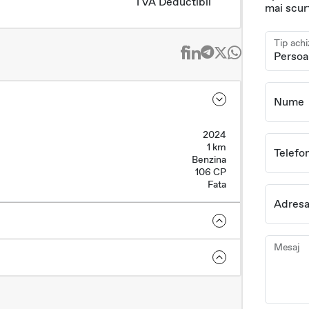
TVA Deductibil
mai scur
Tip achi
Nume
2024
1 km
Telefo
Benzina
106 CP
Fata
Adresa
Mesaj