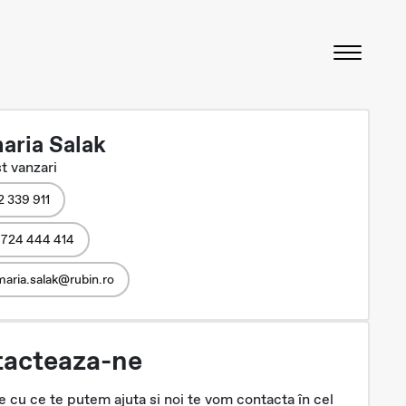
aria Salak
t vanzari
2 339 911
 724 444 414
aria.salak@rubin.ro
acteaza-ne
 cu ce te putem ajuta si noi te vom contacta în cel