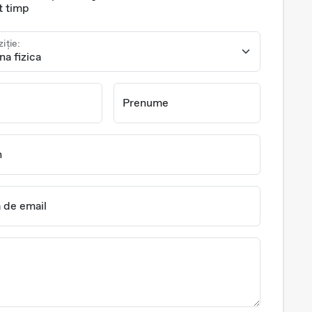
t timp
ziție:
Prenume
n
 de email