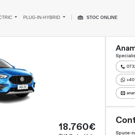
CTRIC
PLUG-IN-HYBRID
STOC ONLINE
Anam
Specialis
073
+40
anam
Cont
18.760€
Spune-ne