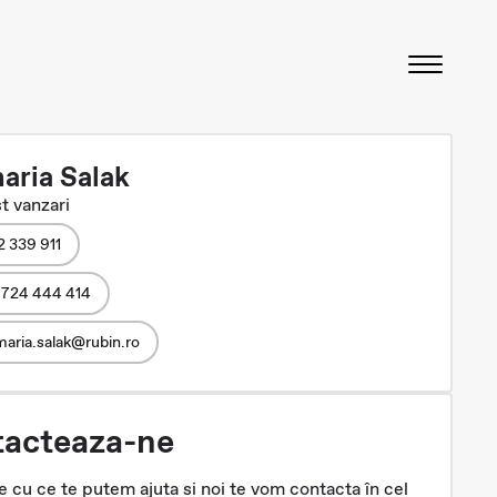
aria Salak
t vanzari
2 339 911
 724 444 414
aria.salak@rubin.ro
acteaza-ne
 cu ce te putem ajuta si noi te vom contacta în cel