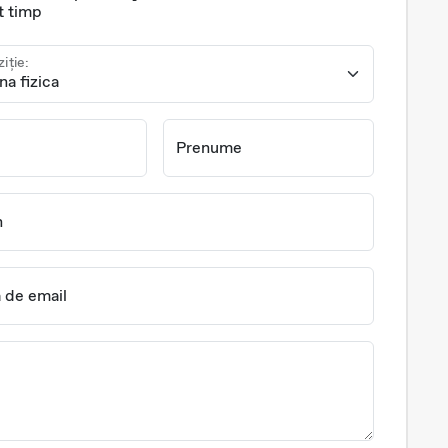
t timp
ziție:
Prenume
n
 de email