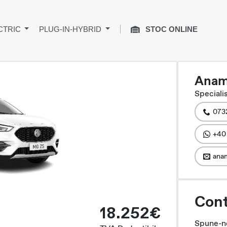
CTRIC
PLUG-IN-HYBRID
STOC ONLINE
Anam
Specialis
073
+40
anam
Cont
18.252€
Spune-ne