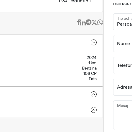
TVA Deductibil
mai scur
Tip achi
Nume
2024
1 km
Telefo
Benzina
106 CP
Fata
Adresa
Mesaj