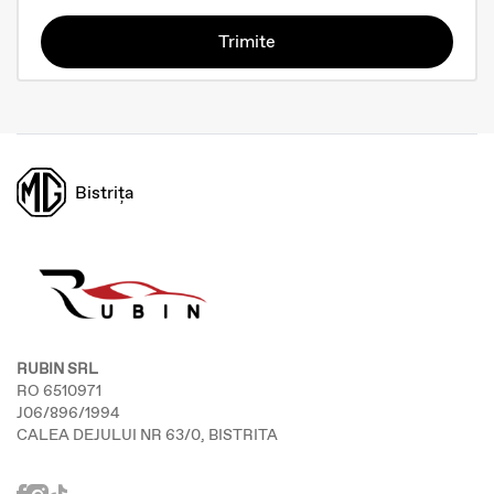
Trimite
Bistrița
RUBIN SRL
RO 6510971
J06/896/1994
CALEA DEJULUI NR 63/0, BISTRITA