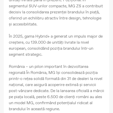
segmentul SUV-urilor compacte, MG ZS a contribuit
decisiv la consolidarea prezenței brandului în piață,
oferind un echilibru atractiv între design, tehnologie
și accesibilitate.
În 2025, gama Hybrid+ a generat un impuls major de
creștere, cu 139.000 de unități livrate la nivel
european
, consolidând poziția brandului într-un
segment strategic.
România – un pilon important în dezvoltarea
regională
În România, MG își consolidează poziția
printr-o rețea solidă formată din 31 de dealeri la nivel
național, care asigură acoperire extinsă și servicii
post-vânzare dedicate. De la lansarea oficială a mărcii
pe piața locală, peste 6.500 de clienți români au ales
un model MG, confirmând potențialul ridicat al
brandului în această regiune.