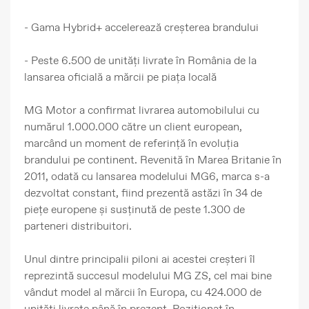
- Gama Hybrid+ accelerează creșterea brandului
- Peste 6.500 de unități livrate în România de la
lansarea oficială a mărcii pe piața locală
MG Motor a confirmat livrarea automobilului cu
numărul 1.000.000 către un client european,
marcând un moment de referință în evoluția
brandului pe continent. Revenită în Marea Britanie în
2011, odată cu lansarea modelului MG6, marca s-a
dezvoltat constant, fiind prezentă astăzi în 34 de
piețe europene și susținută de peste 1.300 de
parteneri distribuitori.
Unul dintre principalii piloni ai acestei creșteri îl
reprezintă succesul modelului MG ZS, cel mai bine
vândut model al mărcii în Europa, cu 424.000 de
unități livrate până în prezent. Poziționat în