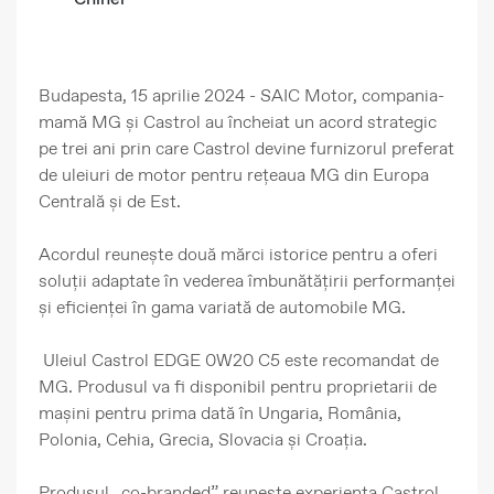
Budapesta, 15 aprilie 2024
- SAIC Motor, compania-
mamă MG și Castrol au încheiat un acord strategic
pe trei ani prin care Castrol devine furnizorul preferat
de uleiuri de motor pentru rețeaua MG din Europa
Centrală și de Est.
Acordul reunește două mărci istorice pentru a oferi
soluții adaptate în vederea îmbunătățirii performanței
și eficienței în gama variată de automobile MG.
Uleiul Castrol EDGE 0W20 C5 este recomandat de
MG. Produsul va fi disponibil pentru proprietarii de
mașini pentru prima dată în Ungaria, România,
Polonia, Cehia, Grecia, Slovacia și Croația.
Produsul „co-branded” reunește experiența Castrol